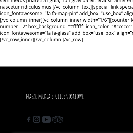
sem metus pharetra ligula, non gravida elit erat sit amet e
nascetur ridiculus mus.[/vc_column_text][special_link speci
icon_fontawesome=”fa fa-map-pin” add_box=”use_box” align
[/vc_column_inner][vc_column_inner width=”1/6″][counter fo
number=”2″ box_background=”#ffffff” icon_color=”#cccccc”
icon_fontawesome=”fa fa-glass” add_box=”use_box” align=”c
[/vc_row_inner][/vc_column][/vc_row]
nasze media społecznościowe