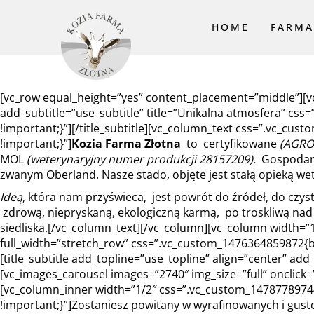
HOME
FARMA
INFORMACJE 
[vc_row equal_height=”yes” content_placement=”middle”][vc_
add_subtitle=”use_subtitle” title=”Unikalna atmosfera” cs
FARMA W MED
!important;}”][/title_subtitle][vc_column_text css=”.vc_c
!important;}”]
Kozia Farma Złotna
to certyfikowane
(AGRO 
MOL
(weterynaryjny numer produkcji 28157209).
Gospodaruj
zwanym Oberland. Nasze stado, objęte jest stałą opieką we
Ideą
, która nam przyświeca, jest powrót do źródeł, do czys
zdrową, niepryskaną, ekologiczną karmą, po troskliwą nad
siedliska.[/vc_column_text][/vc_column][vc_column width=”1
full_width=”stretch_row” css=”.vc_custom_1476364859872{b
[title_subtitle add_topline=”use_topline” align=”center” add_
[vc_images_carousel images=”2740″ img_size=”full” onclick
[vc_column_inner width=”1/2″ css=”.vc_custom_1478778974
!important;}”]Zostaniesz powitany w wyrafinowanych i gus