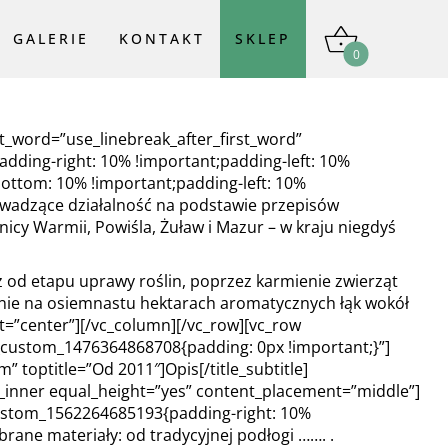
GALERIE
KONTAKT
SKLEP
0
SKLEP
st_word=”use_linebreak_after_first_word”
dding-right: 10% !important;padding-left: 10%
SERY FARMERSKIE
bottom: 10% !important;padding-left: 10%
wadzące działalność na podstawie przepisów
SERY TWARDE
icy Warmii, Powiśla, Żuław i Mazur – w kraju niegdyś
PRZETWORY MLECZNE
uż od etapu uprawy roślin, poprzez karmienie zwierząt
INNE PRODUKTY Z
odnie na osiemnastu hektarach aromatycznych łąk wokół
FARMY
t=”center”][/vc_column][/vc_row][vc_row
c_custom_1476364868708{padding: 0px !important;}”]
NA PREZENT
m” toptitle=”Od 2011″]Opis[/title_subtitle]
w_inner equal_height=”yes” content_placement=”middle”]
DIVIDER
custom_1562264685193{padding-right: 10%
ane materiały: od tradycyjnej podłogi ……. .
Podstrony Sklepu