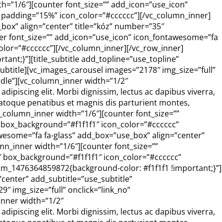
th=”1/6″][counter font_size=”” add_icon=”use_icon”
” padding=”15%” icon_color=”#cccccc”][/vc_column_inner]
MOJE KONTO
box” align=”center” title=”kóz” number=”35″
er font_size=”” add_icon=”use_icon” icon_fontawesome=”fa
KOSZYK
olor=”#cccccc”][/vc_column_inner][/vc_row_inner]
nt;}”][title_subtitle add_topline=”use_topline”
_subtitle][vc_images_carousel images=”2178″ img_size=”full”
dle”][vc_column_inner width=”1/2″
piscing elit. Morbi dignissim, lectus ac dapibus viverra,
 natoque penatibus et magnis dis parturient montes,
c_column_inner width=”1/6″][counter font_size=””
 box_background=”#f1f1f1″ icon_color=”#cccccc”
wesome=”fa fa-glass” add_box=”use_box” align=”center”
n_inner width=”1/6″][counter font_size=””
″ box_background=”#f1f1f1″ icon_color=”#cccccc”
om_1476364859872{background-color: #f1f1f1 !important;}”]
center” add_subtitle=”use_subtitle”
9″ img_size=”full” onclick=”link_no”
inner width=”1/2″
piscing elit. Morbi dignissim, lectus ac dapibus viverra,