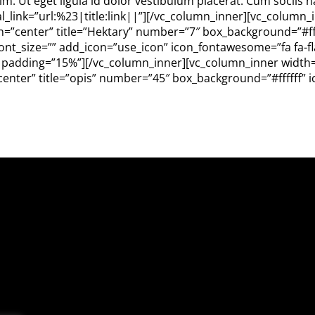
nim. Ut eget ligula id dolor vestibulum placerat. Cum sociis
al_link=”url:%23|title:link||”][/vc_column_inner][vc_column
=”center” title=”Hektary” number=”7″ box_background=”#fff
nt_size=”” add_icon=”use_icon” icon_fontawesome=”fa fa-fla
 padding=”15%”][/vc_column_inner][vc_column_inner width=”
enter” title=”opis” number=”45″ box_background=”#ffffff” 