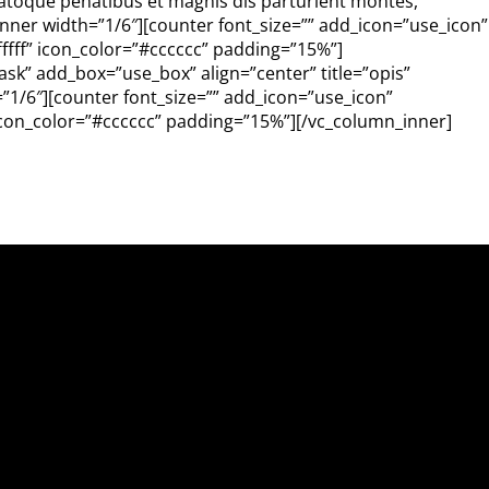
 natoque penatibus et magnis dis parturient montes,
_inner width=”1/6″][counter font_size=”” add_icon=”use_icon”
fff” icon_color=”#cccccc” padding=”15%”]
sk” add_box=”use_box” align=”center” title=”opis”
1/6″][counter font_size=”” add_icon=”use_icon”
icon_color=”#cccccc” padding=”15%”][/vc_column_inner]