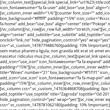
[/vc_column_text][special_link special_link=”url:%23|title
icon_fontawesome=”fa fa-user” add_box=”use_box” align=”c
[vc_column_inner width=”1/6″][counter font_size=”” add_ic
box_background=”#ffffff” padding=”15%” icon_color=”#cccc
fa-home” add_box=”use_box” align=”center” title=”Pokoje”
[/vc_column][/vc_row][vc_row full_width=”stretch_row”][vc_
align=”center” add_subtitle=”use_subtitle” add_toptitle=”use
onclick=”link_no” hide_pagination_control=”yes” wrap=”yes
css=”.vc_custom_1478779486760{padding: 10% !important;}”][
sem metus pharetra ligula, non gravida elit erat sit amet e
nascetur ridiculus mus.[/vc_column_text][special_link spec
add_icon=”use_icon” icon_fontawesome=”fa fa-expand” add_
padding=”15%”][/vc_column_inner][vc_column_inner width=”
title=”Wines” number=”21″ box_background=”#f1f1f1″ icon_
add_icon=”use_icon” icon_fontawesome=”fa fa-map-pin” add
padding=”15%”][/vc_column_inner][/vc_row_inner][/vc_colum
[vc_column css=”.vc_custom_1476364868708{padding: 0px !imp
add_toptitle=”use_toptitle” title=”Zagroda” toptitle=”Od 201
hide_pagination_control=”yes” wrap=”yes”][vc_row_inner e
css=”.vc_custom_1478781062180{padding: 10% !important;}”][