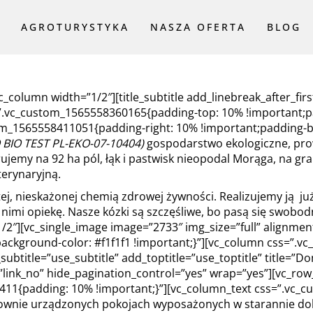
AGROTURYSTYKA
NASZA OFERTA
BLOG
OGÓLNE
INFORMACJE OGÓLNE
DEGUSTACJE SERÓW
column width=”1/2″][title_subtitle add_linebreak_after_fir
s=”.vc_custom_1565558360165{padding-top: 10% !important;pa
IACH
POKÓJ RODZINNY
ZWIEDZANIE FARMY
ustom_1565558411051{padding-right: 10% !important;padding-
BIO TEST PL-EKO-07-10404)
gospodarstwo ekologiczne, pro
POKÓJ 2 OSOBOWY
BISTRO ZŁOTNA
emy na 92 ha pól, łąk i pastwisk nieopodal Morąga, na gran
terynaryjną.
WARUNKI POBYTU
OFERTA DLA GRUP
tej, nieskażonej chemią zdrowej żywności. Realizujemy ją j
WARSZTATY
 nimi opiekę. Nasze kózki są szczęśliwe, bo pasą się swob
SEROWARSKIE
/2″][vc_single_image image=”2733″ img_size=”full” alignmen
ackground-color: #f1f1f1 !important;}”][vc_column css=”.v
ZAGRODA
subtitle=”use_subtitle” add_toptitle=”use_toptitle” title=”Do
EDUKACYJNA
=”link_no” hide_pagination_control=”yes” wrap=”yes”][vc_ro
411{padding: 10% !important;}”][vc_column_text css=”.vc_
townie urządzonych pokojach wyposażonych w starannie dobr