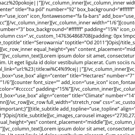
:zobacz%20pokoje||”][/vc_column_inner][vc_column_inner wid
enter” title=”ha pól” number=”92″ box_background=”#ffffff
on=”use_icon” icon_fontawesome=”fa fa-bars” add_box=”use_
cc”][/vc_column_inner][vc_column_inner width=”1/6″][count
 number=”3″ box_background=”#ffffff” padding=”15%” icon_c
column css=”.vc_custom_1476364868708{padding: 0px !importa
_toptitle” title=”Serowarnia” toptitle=”Od 2011″]Opis[/title
”][vc_row_inner equal_height=”yes” content_placement=”mid
vc_column_text]Lorem ipsum dolor sit amet, consectetur adi
nim. Ut eget ligula id dolor vestibulum placerat. Cum sociis
ial_link=”url:%23|title:wi%C4%99cej||”][/vc_column_inner][v
box=”use_box” align=”center” title=”Hectares” number=”7″
1/6″][counter font_size=”” add_icon=”use_icon” icon_fonta
color=”#cccccc” padding=”15%”][/vc_column_inner][vc_colum
_box=”use_box” align=”center” title=”Climate” number=”14
n][/vc_row][vc_row full_width=”stretch_row” css=”.vc_cust
ortant;}”][title_subtitle add_topline=”use_topline” align=”
1″]Opis[/title_subtitle][vc_images_carousel images=”2730,272
qual_height=”yes” content_placement=”middle”][vc_column_
vc_column_text]Lorem ipsum dolor sit amet, consectetur adi